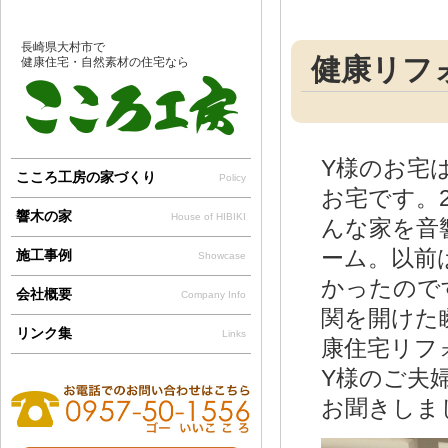
長崎県大村市で
健康リフ
健康住宅・自然素材の住宅なら
Y様のお宅
こころ工房の家づくり
Policy
お宅です。
響木の家
House of HIBIKI
んな家を音
ーム。以前
施工事例
Showcase
かったので
会社概要
Company Info
関を開けた
リンク集
Links
康住宅リフ
Y様のご夫婦
お聞きしま