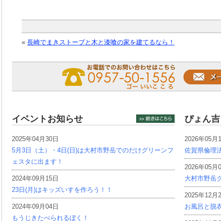
«
長崎でまきストーブと木と漆喰の家を建てるなら！
イベントお知らせ
ぴょん吉
2025年04月30日
2026年05月
5月3日（土）・4日(日)は大村市野岳でのだけグリーンフ
佐賀県倫理
ェスタに出ます！
2026年05月
2024年09月15日
大村市野岳グ
23日(月)はキッズいすを作ろう！！
2025年12月
2024年09月04日
お風呂と脱
もうじきたべられるぼく！