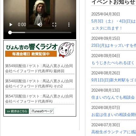
イベントお知らせ
2025年04月30日
5月3日（土）・4日(日
ェスタに出ます！
2024年09月15日
23日(月)はキッズいす
2024年09月04日
もうじきたべられるぼく
第549回配信 / ゲスト : 馬込八寛さん(合同
会社ペイフォワード代表/IFA) 最終回
2024年08月26日
9月1日(日)新大村駅を
第548回配信 / ゲスト : 馬込八寛さん(合同
会社ペイフォワード代表/IFA) その2
2024年08月13日
第547回配信 / ゲスト : 馬込八寛さん(合同
住まいのなんでも相談会
会社ペイフォワード代表/IFA)
2024年08月07日
お盆は住まいの相談会開
2024年07月30日
高校生ボランティアに感