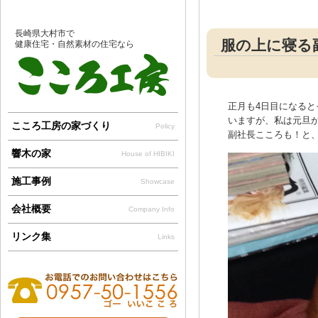
長崎県大村市で
服の上に寝る副
健康住宅・自然素材の住宅なら
正月も4日目になる
いますが、私は元旦か
こころ工房の家づくり
Policy
副社長こころも！と、
響木の家
House of HIBIKI
施工事例
Showcase
会社概要
Company Info
リンク集
Links