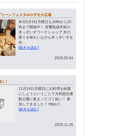
リーンフェスタinロザモタ広場
本日5月4日月曜日も10時から15
時まで開催中！ 音響熟成木材の
木っずいすワークショップ 木の
香りを味わいながら木っずいすを
作...
[続きを読む]
2026.05.04
麗に！
11月24日月曜日に大村湾を綺麗
にしようということで大村総合運
動公園に集まってゴミ拾い！ 参
加してきました！ https://...
[続きを読む]
2025.11.26