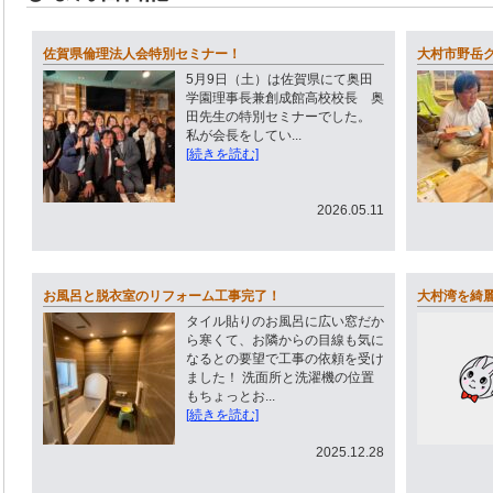
佐賀県倫理法人会特別セミナー！
大村市野岳グ
5月9日（土）は佐賀県にて奥田
学園理事長兼創成館高校校長 奥
田先生の特別セミナーでした。
私が会長をしてい...
[続きを読む]
2026.05.11
お風呂と脱衣室のリフォーム工事完了！
大村湾を綺
タイル貼りのお風呂に広い窓だか
ら寒くて、お隣からの目線も気に
なるとの要望で工事の依頼を受け
ました！ 洗面所と洗濯機の位置
もちょっとお...
[続きを読む]
2025.12.28