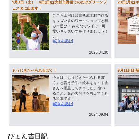
5月3日（土）・4日(日)は大村市野岳でのだけグリーンフ
23日(月)
ェスタに出ます！
こころ工房は音響熟成木材で作る
キッズいすのワークショップと積
み木遊び！ みんなでワイワイ可
愛いキッズいすを作りましょう！
3,...
[続きを読む]
2025.04.30
もうじきたべられるぼく！
9月1日(日
今日は「もうじきたべられるぼ
く」と言う子牛の絵本をキイト舎
さんへ贈呈してきました。 食べ
ることと命の大切さを教えてくれ
る絵本です！ ...
[続きを読む]
2024.09.04
ぴょん吉日記