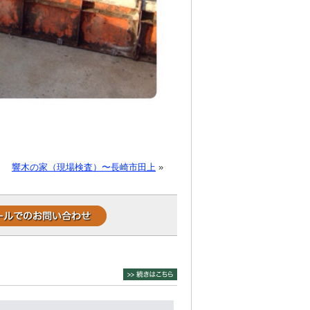
響木の家（現場検査）〜長崎市田上
»