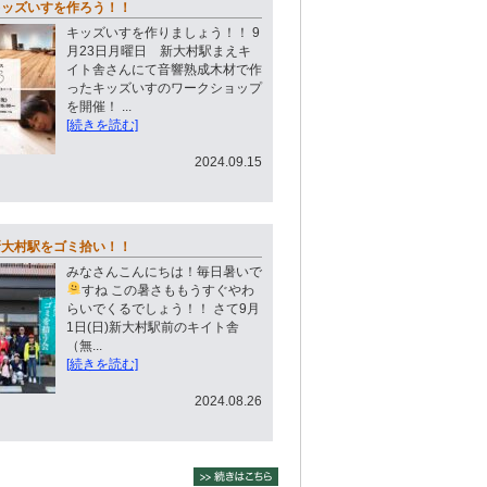
はキッズいすを作ろう！！
キッズいすを作りましょう！！ 9
月23日月曜日 新大村駅まえキ
イト舎さんにて音響熟成木材で作
ったキッズいすのワークショップ
を開催！ ...
[続きを読む]
2024.09.15
)新大村駅をゴミ拾い！！
みなさんこんにちは！毎日暑いで
すね
この暑さももうすぐやわ
らいでくるでしょう！！ さて9月
1日(日)新大村駅前のキイト舎
（無...
[続きを読む]
2024.08.26