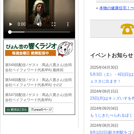
«
本物の健康住宅！
イベントお知らせ
第549回配信 / ゲスト : 馬込八寛さん(合同
2025年04月30日
会社ペイフォワード代表/IFA) 最終回
5月3日（土）・4日(日
第548回配信 / ゲスト : 馬込八寛さん(合同
ェスタに出ます！
会社ペイフォワード代表/IFA) その2
2024年09月15日
第547回配信 / ゲスト : 馬込八寛さん(合同
23日(月)はキッズいす
会社ペイフォワード代表/IFA)
2024年09月04日
もうじきたべられるぼく
2024年08月26日
9月1日(日)新大村駅を