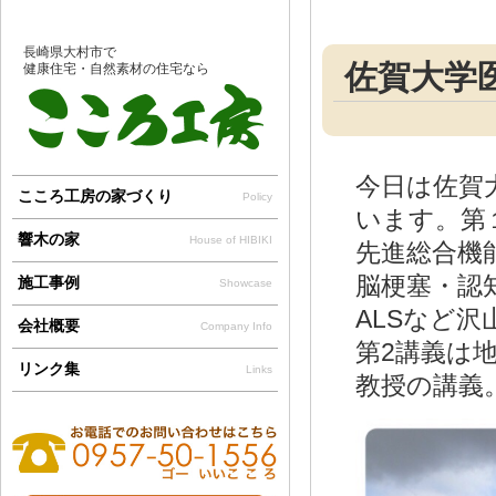
長崎県大村市で
佐賀大学
健康住宅・自然素材の住宅なら
今日は佐賀
こころ工房の家づくり
Policy
います。第
響木の家
House of HIBIKI
先進総合機
脳梗塞・認
施工事例
Showcase
ALSなど
会社概要
Company Info
第2講義は
リンク集
Links
教授の講義