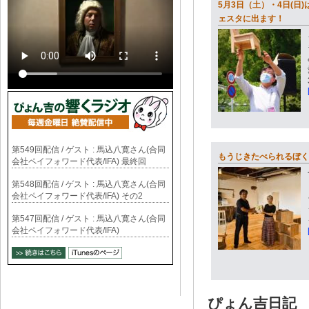
5月3日（土）・4日(日
ェスタに出ます！
第549回配信 / ゲスト : 馬込八寛さん(合同
もうじきたべられるぼく
会社ペイフォワード代表/IFA) 最終回
第548回配信 / ゲスト : 馬込八寛さん(合同
会社ペイフォワード代表/IFA) その2
第547回配信 / ゲスト : 馬込八寛さん(合同
会社ペイフォワード代表/IFA)
ぴょん吉日記