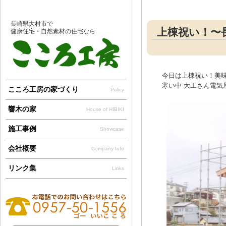
長崎県大村市で
上棟祝い！〜
健康住宅・自然素材の住宅なら
今日は上棟祝い！美味
寒い中 大工さん電気
こころ工房の家づくり
Policy
響木の家
House of HIBIKI
施工事例
Showcase
会社概要
Company Info
リンク集
Links