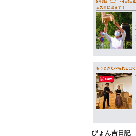
5月3日（土）・4日(日
ェスタに出ます！
もうじきたべられるぼく
Save
ぴょん吉日記