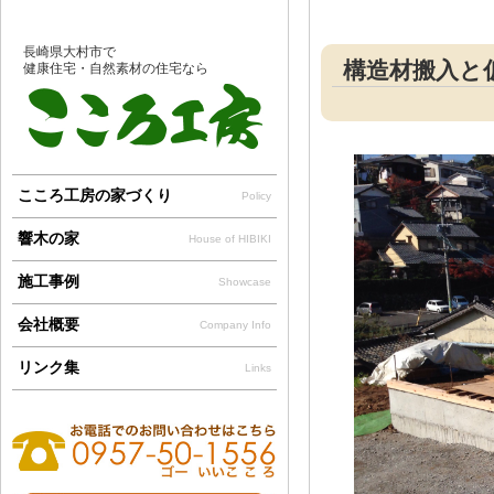
長崎県大村市で
構造材搬入と
健康住宅・自然素材の住宅なら
こころ工房の家づくり
Policy
響木の家
House of HIBIKI
施工事例
Showcase
会社概要
Company Info
リンク集
Links