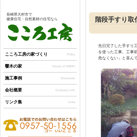
長崎県大村市で
階段手すり取
健康住宅・自然素材の住宅なら
先日完了した手すり
を使った工事。工事
こころ工房の家づくり
Policy
危なくない」と喜んでも
響木の家
House of HIBIKI
施工事例
Showcase
会社概要
Company Info
リンク集
Links