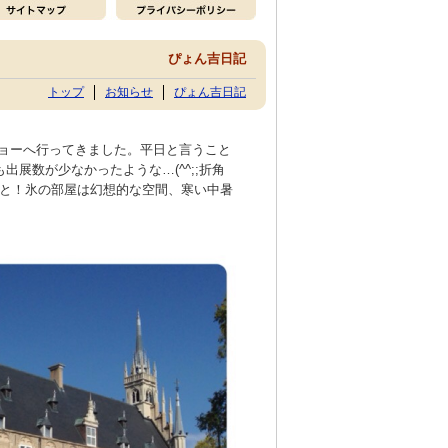
ぴょん吉日記
トップ
お知らせ
ぴょん吉日記
ショーへ行ってきました。平日と言うこと
展数が少なかったような…(^^;;折角
と！氷の部屋は幻想的な空間、寒い中暑