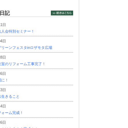
日記
11日
法人会特別セミナー！
04日
リーンフェスタinロザモタ広場
28日
衣室のリフォーム工事完了！
26日
麗に！
23日
は生きること
14日
フォーム完成！
26日