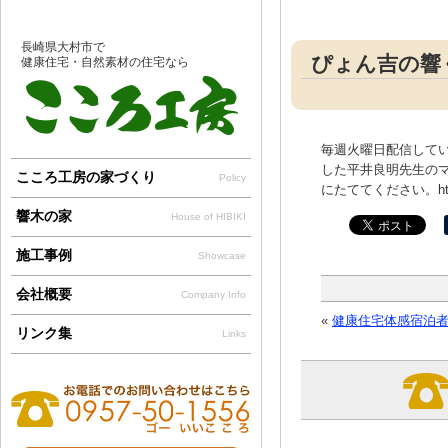
長崎県大村市で
ぴょん吉の響
健康住宅・自然素材の住宅なら
毎週火曜日配信してい
した平井良明先生の
こころ工房の家づくり
Policy
にたててください。http://hi
響木の家
House of HIBIKI
施工事例
Showcase
会社概要
Company Info
«
健康住宅体感宿泊
リンク集
Links