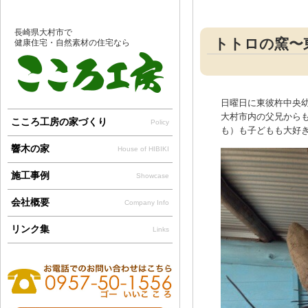
長崎県大村市で
トトロの窯〜
健康住宅・自然素材の住宅なら
日曜日に東彼杵中央
大村市内の父兄からも
こころ工房の家づくり
Policy
も）も子どもも大好き
響木の家
House of HIBIKI
施工事例
Showcase
会社概要
Company Info
リンク集
Links