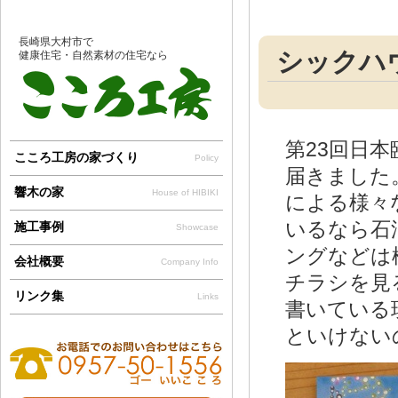
長崎県大村市で
シックハ
健康住宅・自然素材の住宅なら
第23回日
こころ工房の家づくり
Policy
届きました
響木の家
House of HIBIKI
による様々
いるなら石
施工事例
Showcase
ングなどは
会社概要
Company Info
チラシを見
リンク集
Links
書いている
といけない