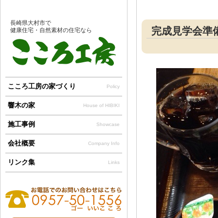
長崎県大村市で
完成見学会準
健康住宅・自然素材の住宅なら
こころ工房の家づくり
Policy
響木の家
House of HIBIKI
施工事例
Showcase
会社概要
Company Info
リンク集
Links