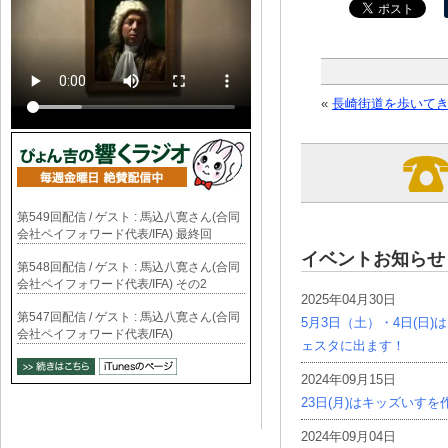
«
長崎街道を歩いて
第549回配信 / ゲスト : 馬込八寛さん(合同
会社ペイフォワード代表/IFA) 最終回
イベントお知らせ
第548回配信 / ゲスト : 馬込八寛さん(合同
会社ペイフォワード代表/IFA) その2
2025年04月30日
第547回配信 / ゲスト : 馬込八寛さん(合同
5月3日（土）・4日(日
会社ペイフォワード代表/IFA)
ェスタに出ます！
2024年09月15日
23日(月)はキッズいす
2024年09月04日