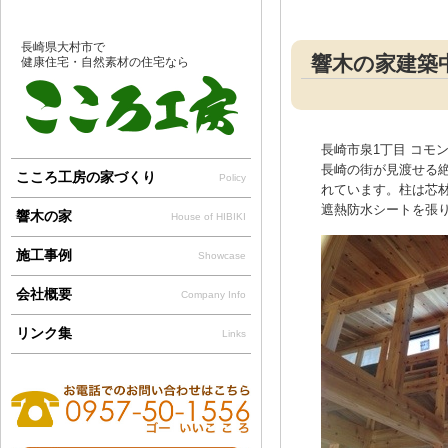
長崎県大村市で
響木の家建築
健康住宅・自然素材の住宅なら
長崎市泉1丁目 コモ
長崎の街が見渡せる
こころ工房の家づくり
Policy
れています。柱は芯
遮熱防水シートを張
響木の家
House of HIBIKI
施工事例
Showcase
会社概要
Company Info
リンク集
Links