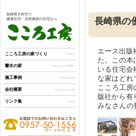
長崎県大村市で
長崎県の
健康住宅・自然素材の住宅なら
エース出版
こころ工房の家づくり
Policy
た。この本
響木の家
House of HIBIKI
いる住宅会
な家はどれ
施工事例
Showcase
こころ工房
会社概要
Company Info
版社から有り
リンク集
Links
みなさんの