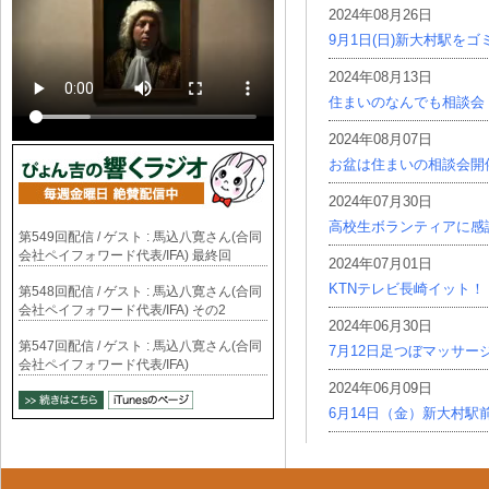
2024年08月26日
9月1日(日)新大村駅を
2024年08月13日
住まいのなんでも相談会
2024年08月07日
お盆は住まいの相談会開
2024年07月30日
高校生ボランティアに感
第549回配信 / ゲスト : 馬込八寛さん(合同
会社ペイフォワード代表/IFA) 最終回
2024年07月01日
KTNテレビ長崎イット！
第548回配信 / ゲスト : 馬込八寛さん(合同
会社ペイフォワード代表/IFA) その2
2024年06月30日
第547回配信 / ゲスト : 馬込八寛さん(合同
7月12日足つぼマッサー
会社ペイフォワード代表/IFA)
2024年06月09日
6月14日（金）新大村駅