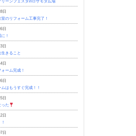
リーンフェスタinロザモタ広場
28日
衣室のリフォーム工事完了！
26日
麗に！
23日
は生きること
14日
フォーム完成！
26日
ームはもうすぐ完成！！
15日
なった
12日
！！
07日