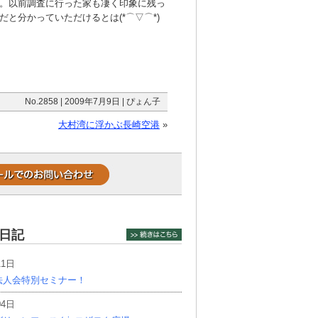
。以前調査に行った家も凄く印象に残っ
と分かっていただけるとは(*⌒▽⌒*)
No.2858 | 2009年7月9日 | ぴょん子
大村湾に浮かぶ長崎空港
»
日記
11日
法人会特別セミナー！
04日