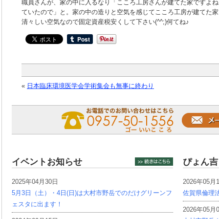
職員さんが、家の中に入るなり「こころ工房さんが建てた家ですよね
ていたので」と。家の中の造りと空気を感じてこころ工房が建てた家だ
清々しい空気なので固定資産税安くして下さい(^^;)何てね♪
«
日本臨床環境医学会学術集会も無事に終わり
イベントお知らせ
ぴょん吉
2025年04月30日
2026年05月
5月3日（土）・4日(日)は大村市野岳でのだけグリーンフ
佐賀県倫理
ェスタに出ます！
2026年05月