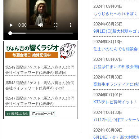
2024年09月04日
もうじきたべられるぼく
2024年08月26日
9月1日(日)新大村駅を
2024年08月13日
住まいのなんでも相談会
2024年08月07日
お盆は住まいの相談会開
第549回配信 / ゲスト : 馬込八寛さん(合同
会社ペイフォワード代表/IFA) 最終回
2024年07月30日
第548回配信 / ゲスト : 馬込八寛さん(合同
高校生ボランティアに感
会社ペイフォワード代表/IFA) その2
2024年07月01日
第547回配信 / ゲスト : 馬込八寛さん(合同
KTNテレビ長崎イット！
会社ペイフォワード代表/IFA)
2024年06月30日
7月12日足つぼマッサー
2024年06月09日
6月14日（金）新大村駅