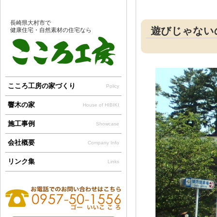
長崎県大村市で
遊びじゃない
健康住宅・自然素材の住宅なら
こころ工房の家づくり
Policy
響木の家
House of HIBIKI
施工事例
Showcase
会社概要
Company Info
リンク集
Links