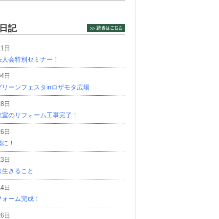
日記
11日
法人会特別セミナー！
04日
リーンフェスタinロザモタ広場
28日
衣室のリフォーム工事完了！
26日
麗に！
23日
は生きること
14日
フォーム完成！
26日