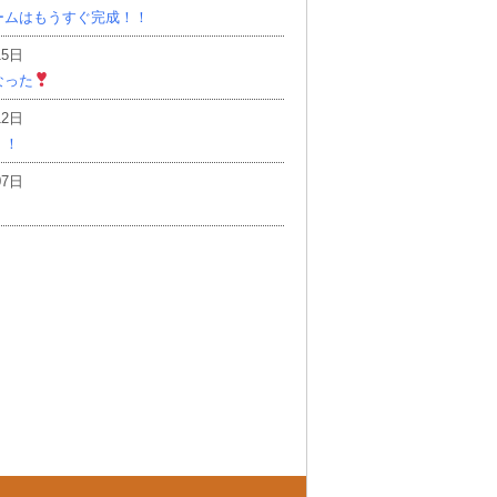
ームはもうすぐ完成！！
15日
なった
12日
！！
07日