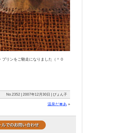
・・プリンをご馳走になりました（＾０
No.2352 | 2007年12月30日 | ぴょん子
温泉だ〓あ
»