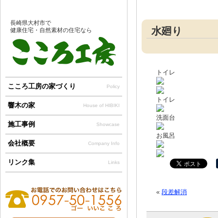
長崎県大村市で
水廻り
健康住宅・自然素材の住宅なら
トイレ
こころ工房の家づくり
Policy
トイレ
響木の家
House of HIBIKI
洗面台
施工事例
Showcase
お風呂
会社概要
Company Info
リンク集
Links
«
段差解消