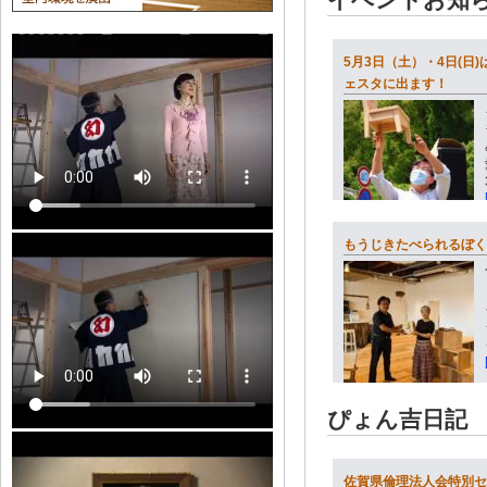
5月3日（土）・4日(日
ェスタに出ます！
もうじきたべられるぼく
ぴょん吉日記
佐賀県倫理法人会特別セ