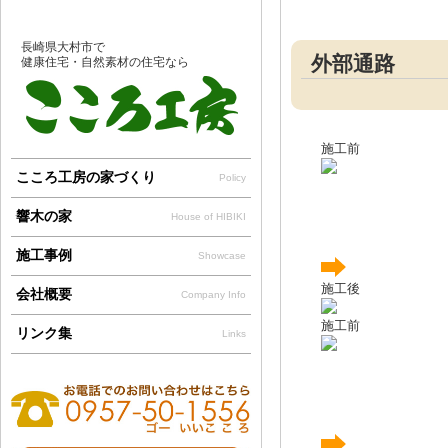
長崎県大村市で
外部通路
健康住宅・自然素材の住宅なら
施工前
こころ工房の家づくり
Policy
響木の家
House of HIBIKI
施工事例
Showcase
施工後
会社概要
Company Info
施工前
リンク集
Links