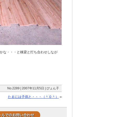
かな・・・と棟梁と打ち合わせしなが
No.2289 | 2007年11月5日 | ぴょん子
たまには子供と・・・（＾０＾）
»