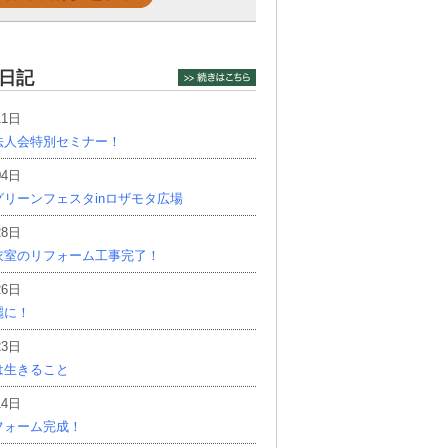
日記
11日
法人会特別セミナー！
04日
リーンフェスタinロザモタ広場
28日
衣室のリフォーム工事完了！
26日
麗に！
23日
は生きること
14日
フォーム完成！