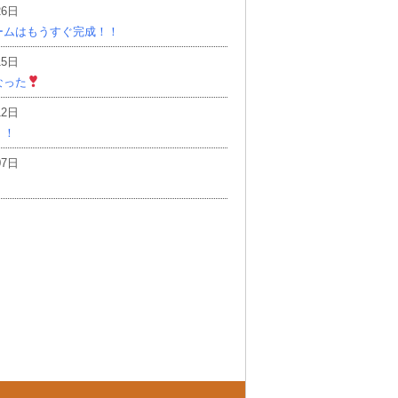
26日
ームはもうすぐ完成！！
15日
なった
12日
！！
07日