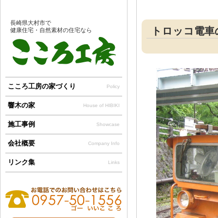
長崎県大村市で
トロッコ電車
健康住宅・自然素材の住宅なら
こころ工房の家づくり
Policy
響木の家
House of HIBIKI
施工事例
Showcase
会社概要
Company Info
リンク集
Links