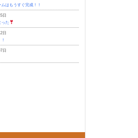
ームはもうすぐ完成！！
15日
なった
12日
！！
07日