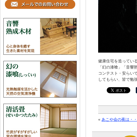
健康住宅を造ってい
「幻の漆喰」「音響熟
コンテスト・安らい
してもらい、皆で勉
«
あこや会の夜は・