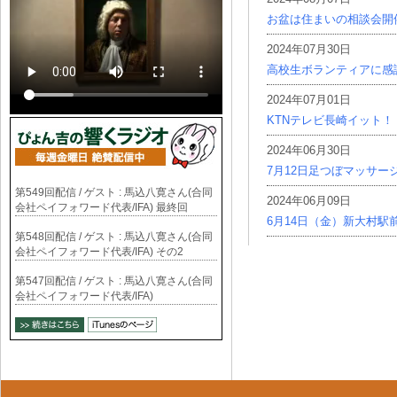
お盆は住まいの相談会開
2024年07月30日
高校生ボランティアに感
2024年07月01日
KTNテレビ長崎イット！
2024年06月30日
7月12日足つぼマッサー
第549回配信 / ゲスト : 馬込八寛さん(合同
2024年06月09日
会社ペイフォワード代表/IFA) 最終回
6月14日（金）新大村駅
第548回配信 / ゲスト : 馬込八寛さん(合同
会社ペイフォワード代表/IFA) その2
第547回配信 / ゲスト : 馬込八寛さん(合同
会社ペイフォワード代表/IFA)