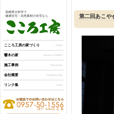
長崎県大村市で
第二回あこや
健康住宅・自然素材の住宅なら
こころ工房の家づくり
Policy
響木の家
House of HIBIKI
施工事例
Showcase
会社概要
Company Info
リンク集
Links