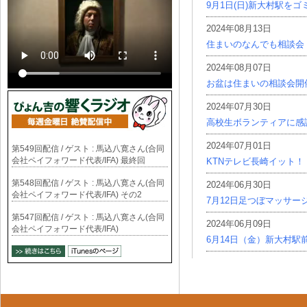
9月1日(日)新大村駅を
2024年08月13日
住まいのなんでも相談会
2024年08月07日
お盆は住まいの相談会開
2024年07月30日
高校生ボランティアに感
2024年07月01日
第549回配信 / ゲスト : 馬込八寛さん(合同
会社ペイフォワード代表/IFA) 最終回
KTNテレビ長崎イット！
第548回配信 / ゲスト : 馬込八寛さん(合同
2024年06月30日
会社ペイフォワード代表/IFA) その2
7月12日足つぼマッサー
第547回配信 / ゲスト : 馬込八寛さん(合同
2024年06月09日
会社ペイフォワード代表/IFA)
6月14日（金）新大村駅