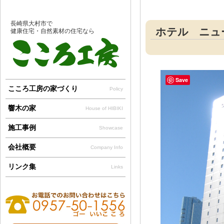
長崎県大村市で
ホテル ニュ
健康住宅・自然素材の住宅なら
Save
こころ工房の家づくり
Policy
響木の家
House of HIBIKI
施工事例
Showcase
会社概要
Company Info
リンク集
Links