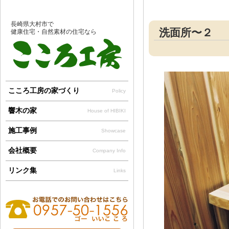
長崎県大村市で
洗面所〜２
健康住宅・自然素材の住宅なら
こころ工房の家づくり
Policy
響木の家
House of HIBIKI
施工事例
Showcase
会社概要
Company Info
リンク集
Links