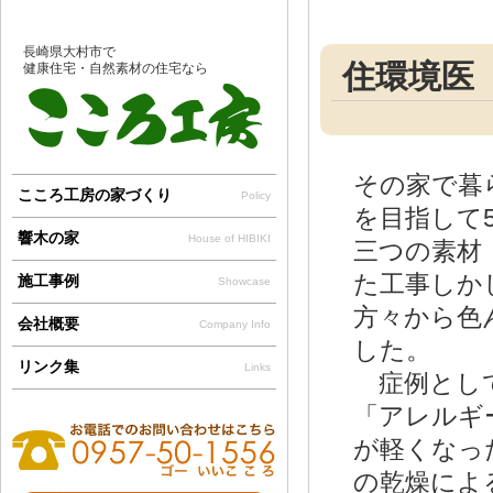
長崎県大村市で
住環境医
健康住宅・自然素材の住宅なら
その家で暮
こころ工房の家づくり
Policy
を目指して
響木の家
House of HIBIKI
三つの素材
た工事しか
施工事例
Showcase
方々から色
会社概要
Company Info
した。
リンク集
Links
症例として
「アレルギ
が軽くなっ
の乾燥によ