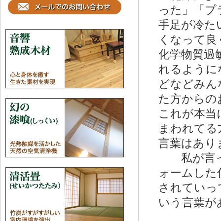
った」「プ
手足が冷た
くなって良
化学物質過
れるように
どなどみん
た方から
これが本当
まわれてる
言葉はあり
私が言っ
ォームした
されていっ
いう言葉が