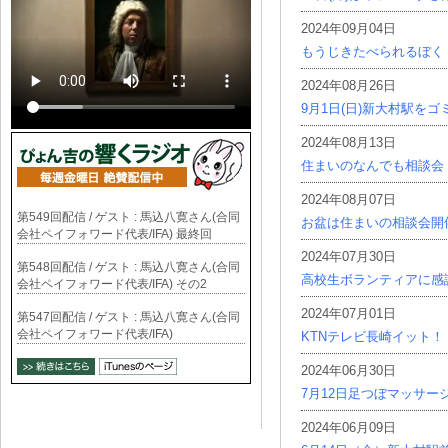
2024年09月04日
もうじきたべられるぼく
2024年08月26日
9月1日(日)新大村駅を
2024年08月13日
住まいのなんでも相談会
2024年08月07日
第549回配信 / ゲスト : 馬込八寛さん(合同
お盆は住まいの相談会開
会社ペイフォワード代表/IFA) 最終回
2024年07月30日
第548回配信 / ゲスト : 馬込八寛さん(合同
高校生ボランティアに感
会社ペイフォワード代表/IFA) その2
2024年07月01日
第547回配信 / ゲスト : 馬込八寛さん(合同
会社ペイフォワード代表/IFA)
KTNテレビ長崎イット！
2024年06月30日
7月12日足つぼマッサー
2024年06月09日