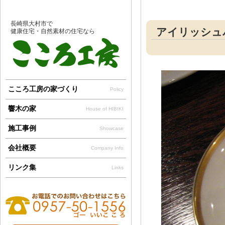
長崎県大村市で
アイリッシュ
健康住宅・自然素材の住宅なら
こころ工房の家づくり
Policy
響木の家
House of HIBIKI
施工事例
Showcase
会社概要
Company Info
リンク集
Links