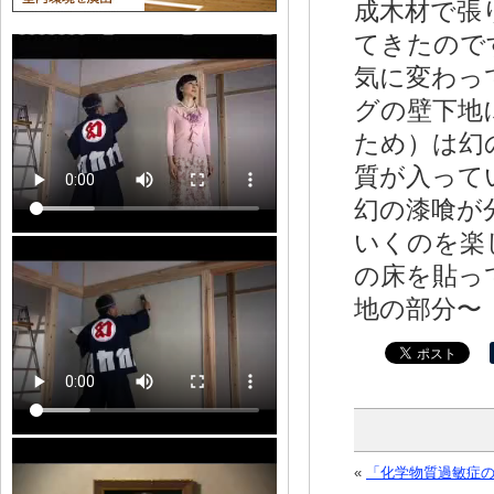
成木材で張
てきたので
気に変わっ
グの壁下地
ため）は幻
質が入って
幻の漆喰が
いくのを楽
の床を貼っ
地の部分〜
«
「化学物質過敏症