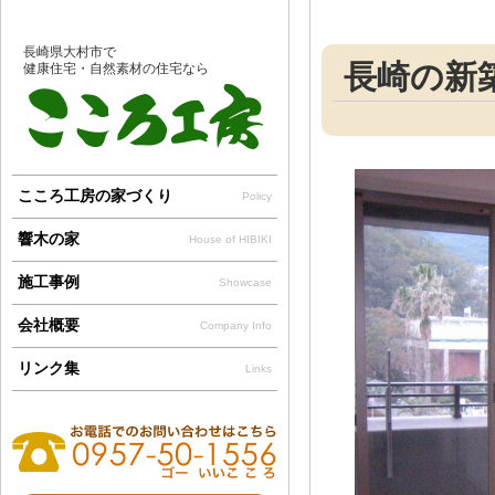
長崎県大村市で
長崎の新
健康住宅・自然素材の住宅なら
こころ工房の家づくり
Policy
響木の家
House of HIBIKI
施工事例
Showcase
会社概要
Company Info
リンク集
Links