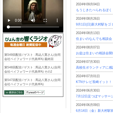
2024年09月04日
もうじきたべられるぼく
2024年08月26日
9月1日(日)新大村駅を
2024年08月13日
住まいのなんでも相談会
2024年08月07日
お盆は住まいの相談会開
第549回配信 / ゲスト : 馬込八寛さん(合同
会社ペイフォワード代表/IFA) 最終回
2024年07月30日
第548回配信 / ゲスト : 馬込八寛さん(合同
高校生ボランティアに感
会社ペイフォワード代表/IFA) その2
2024年07月01日
第547回配信 / ゲスト : 馬込八寛さん(合同
KTNテレビ長崎イット！
会社ペイフォワード代表/IFA)
2024年06月30日
7月12日足つぼマッサー
2024年06月09日
6月14日（金）新大村駅