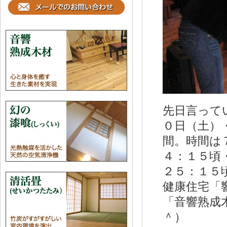
先日言って
０日（土）
間。時間は
４：１５頃
２５：１５
健康住宅「
「音響熟成
＾）