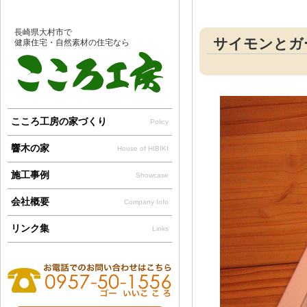
長崎県大村市で
サイモンとガ
健康住宅・自然素材の住宅なら
こころ工房の家づくり
Policy
響木の家
House of HIBIKI
施工事例
Showcase
会社概要
Company Info
リンク集
Links