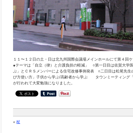
１１〜１２日の土・日は北九州国際会議場メインホールにて第４回
●テーマは「自立（律）と介護負担の軽減」 ○第一日目は佐賀大学
ぶ」とＣＲＳメンバーによる住宅改修事例発表 ○二日目は松尾先生
び方使い方」子供から学ぶ/高齢者から学ぶ タウンミーティング
が行われて大変勉強になりました。
«
杖