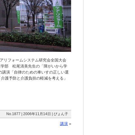
ケアリフォームシステム研究会全国大会
医学部 松尾清美先生の「障がいから学
の講演「自律のための車いすの正しい選
「介護予防と介護負担の軽減を考える」
No.1877 | 2006年11月14日 | ぴょん子
講演
»