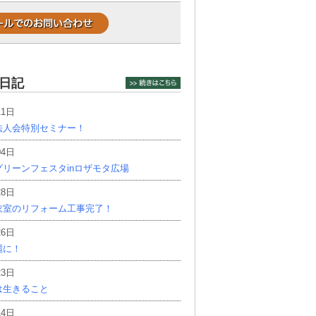
日記
11日
法人会特別セミナー！
04日
リーンフェスタinロザモタ広場
28日
衣室のリフォーム工事完了！
26日
麗に！
23日
は生きること
14日