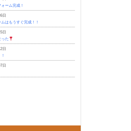
フォーム完成！
26日
ームはもうすぐ完成！！
15日
なった
12日
！！
07日