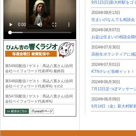
9月1日(日)新大村駅を
2024年08月13日
住まいのなんでも相談会
2024年08月07日
お盆は住まいの相談会開
2024年07月30日
高校生ボランティアに感
2024年07月01日
第549回配信 / ゲスト : 馬込八寛さん(合同
会社ペイフォワード代表/IFA) 最終回
KTNテレビ長崎イット！
第548回配信 / ゲスト : 馬込八寛さん(合同
2024年06月30日
会社ペイフォワード代表/IFA) その2
7月12日足つぼマッサー
第547回配信 / ゲスト : 馬込八寛さん(合同
2024年06月09日
会社ペイフォワード代表/IFA)
6月14日（金）新大村駅