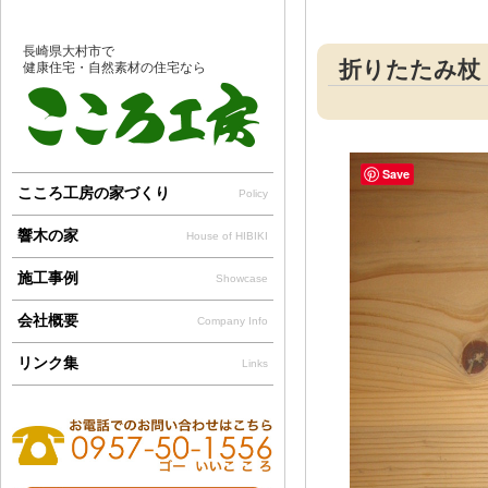
長崎県大村市で
折りたたみ杖
健康住宅・自然素材の住宅なら
Save
こころ工房の家づくり
Policy
響木の家
House of HIBIKI
施工事例
Showcase
会社概要
Company Info
リンク集
Links