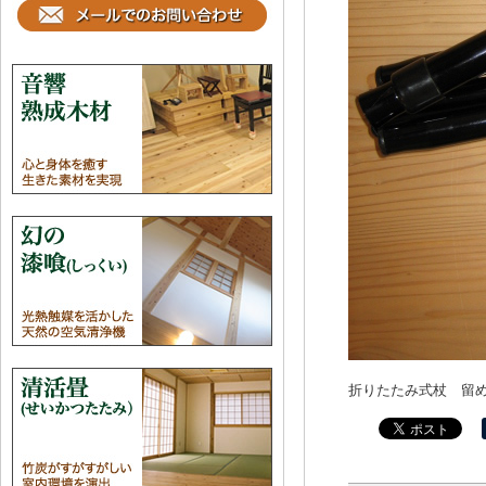
折りたたみ式杖 留