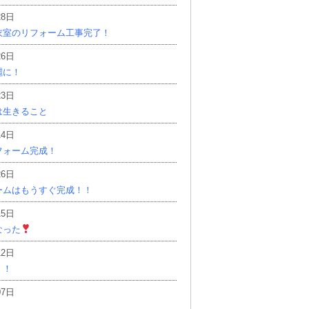
28日
衣室のリフォーム工事完了！
26日
麗に！
23日
は生きること
14日
フォーム完成！
26日
ームはもうすぐ完成！！
15日
なった
12日
！！
07日