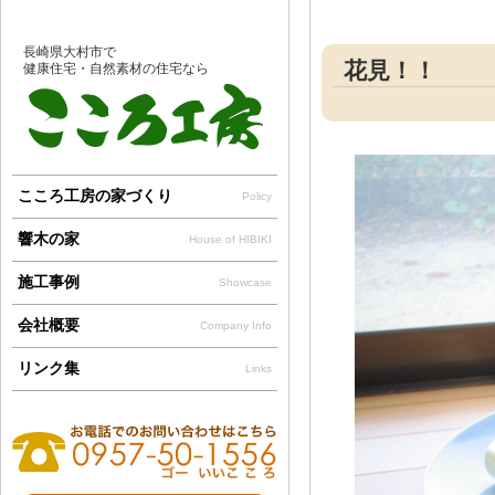
長崎県大村市で
花見！！
健康住宅・自然素材の住宅なら
こころ工房の家づくり
Policy
響木の家
House of HIBIKI
施工事例
Showcase
会社概要
Company Info
リンク集
Links