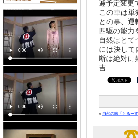
遽予定変更
この車は単
との事、運
四駆の能力
自然はとて
には決して
断は絶対に
吉
«
自然の味「とるー