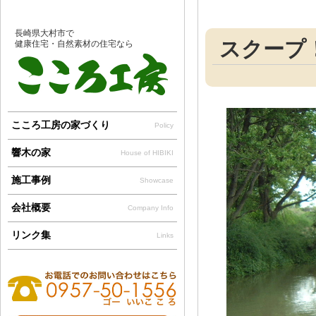
長崎県大村市で
スクープ
健康住宅・自然素材の住宅なら
こころ工房の家づくり
Policy
響木の家
House of HIBIKI
施工事例
Showcase
会社概要
Company Info
リンク集
Links