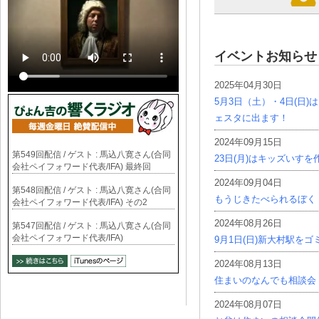
イベントお知らせ
2025年04月30日
5月3日（土）・4日(日
ェスタに出ます！
2024年09月15日
第549回配信 / ゲスト : 馬込八寛さん(合同
23日(月)はキッズいす
会社ペイフォワード代表/IFA) 最終回
2024年09月04日
第548回配信 / ゲスト : 馬込八寛さん(合同
もうじきたべられるぼく
会社ペイフォワード代表/IFA) その2
2024年08月26日
第547回配信 / ゲスト : 馬込八寛さん(合同
会社ペイフォワード代表/IFA)
9月1日(日)新大村駅を
2024年08月13日
住まいのなんでも相談会
2024年08月07日