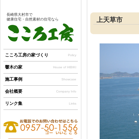
長崎県大村市で
上天草市
健康住宅・自然素材の住宅なら
こころ工房の家づくり
Policy
響木の家
House of HIBIKI
施工事例
Showcase
会社概要
Company Info
リンク集
Links