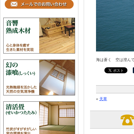
海は蒼く 空は澄ん
«
天草