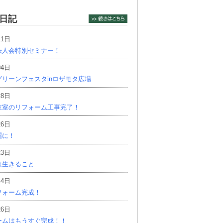
日記
11日
法人会特別セミナー！
04日
リーンフェスタinロザモタ広場
28日
衣室のリフォーム工事完了！
26日
麗に！
23日
は生きること
14日
フォーム完成！
26日
ームはもうすぐ完成！！