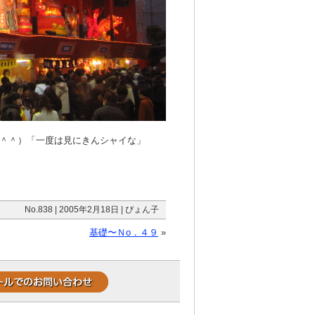
＾＾）「一度は見にきんシャイな」
No.838 | 2005年2月18日 | ぴょん子
基礎〜Ｎo．４９
»