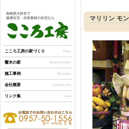
長崎県大村市で
マリリン モン
健康住宅・自然素材の住宅なら
こころ工房の家づくり
Policy
響木の家
House of HIBIKI
施工事例
Showcase
会社概要
Company Info
リンク集
Links