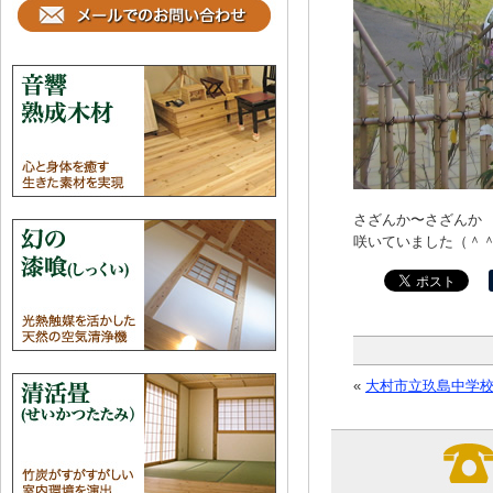
さざんか〜さざんか
咲いていました（＾
«
大村市立玖島中学校