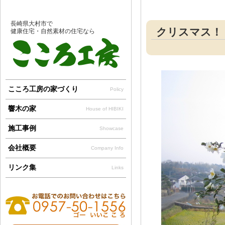
長崎県大村市で
クリスマス！
健康住宅・自然素材の住宅なら
こころ工房の家づくり
Policy
響木の家
House of HIBIKI
施工事例
Showcase
会社概要
Company Info
リンク集
Links