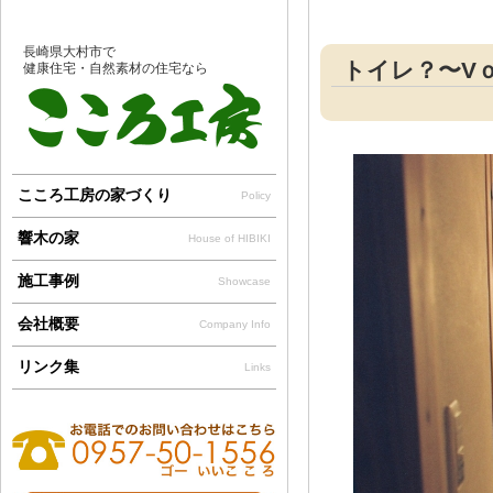
長崎県大村市で
トイレ？〜V
健康住宅・自然素材の住宅なら
こころ工房の家づくり
Policy
響木の家
House of HIBIKI
施工事例
Showcase
会社概要
Company Info
リンク集
Links