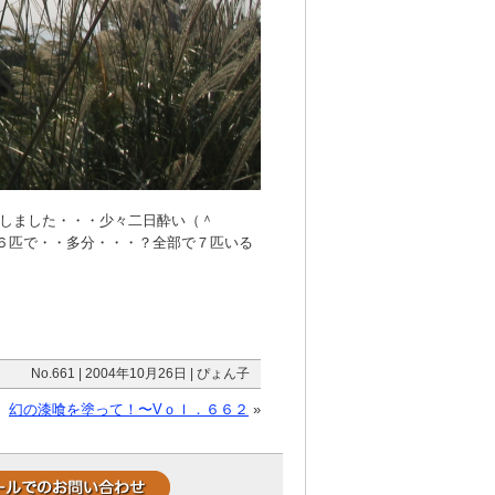
しました・・・少々二日酔い（＾
６匹で・・多分・・・？全部で７匹いる
No.661 | 2004年10月26日 | ぴょん子
幻の漆喰を塗って！〜Vｏｌ．６６２
»