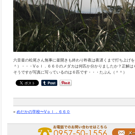
六音釜の松尾さん無事に釜開きも終わり昨夜は夜遅くまで打ち上げを
＾）・・・Vｏｌ．６６０のメダカは何匹か分かりましたか？正解は
そうですが写真に写っているのは６匹です・・・たぶん（＾＾）
«
めだかの学校〜Vｏｌ．６６０