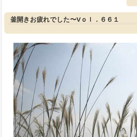
釜開きお疲れでした〜Vｏｌ．６６１