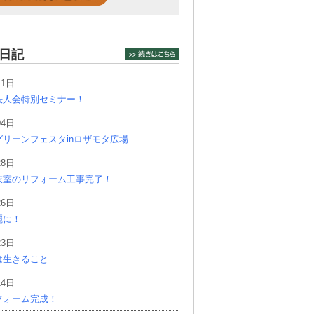
日記
11日
法人会特別セミナー！
04日
リーンフェスタinロザモタ広場
28日
衣室のリフォーム工事完了！
26日
麗に！
23日
は生きること
14日
フォーム完成！