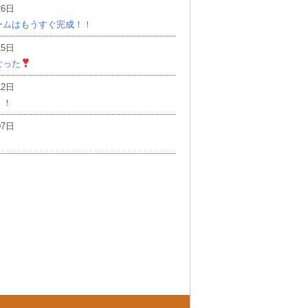
26日
ームはもうすぐ完成！！
15日
なった
12日
！！
07日