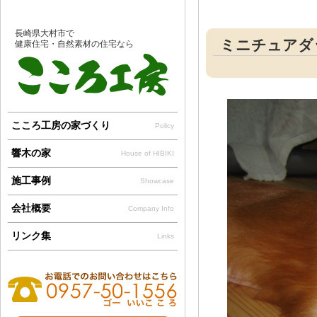
長崎県大村市で
ミニチュアダ
健康住宅・自然素材の住宅なら
こころ工房の家づくり
Policy
響木の家
House of HIBIKI
施工事例
Showcase
会社概要
Company Info
リンク集
Links