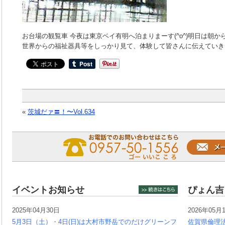
お台場の観覧車 今夜は東京ベイ有明へ泊まりまーす(^o^)明日は朝
世界からの福祉器具等をしっかり見て、体験して皆さんに伝えていきた
«
茨城だァ〓！〜Vol.634
イベントお知らせ
ぴょん吉
2025年04月30日
2026年05月
5月3日（土）・4日(日)は大村市野岳でのだけグリーンフ
佐賀県倫理