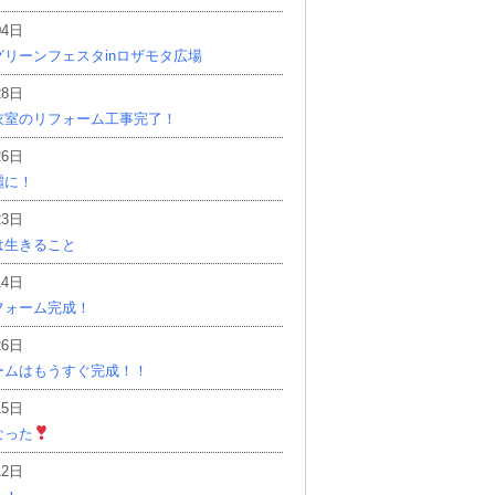
04日
リーンフェスタinロザモタ広場
28日
衣室のリフォーム工事完了！
26日
麗に！
23日
は生きること
14日
フォーム完成！
26日
ームはもうすぐ完成！！
15日
なった
12日