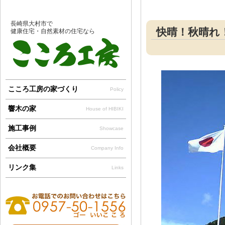
長崎県大村市で
快晴！秋晴れ！〜
健康住宅・自然素材の住宅なら
こころ工房の家づくり
Policy
響木の家
House of HIBIKI
施工事例
Showcase
会社概要
Company Info
リンク集
Links