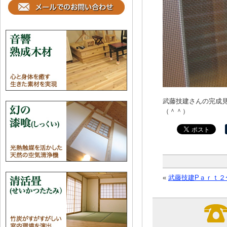
武藤技建さんの完成
（＾＾）
«
武藤技建Pａｒｔ２〜V