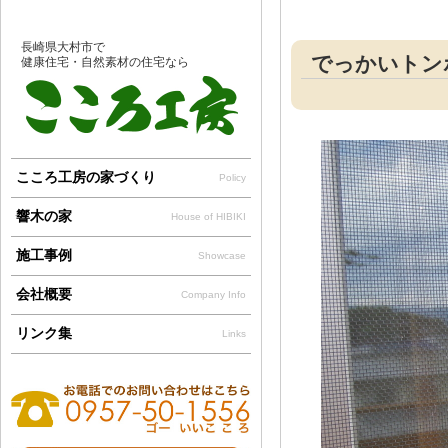
長崎県大村市で
でっかいトン
健康住宅・自然素材の住宅なら
こころ工房の家づくり
Policy
響木の家
House of HIBIKI
施工事例
Showcase
会社概要
Company Info
リンク集
Links