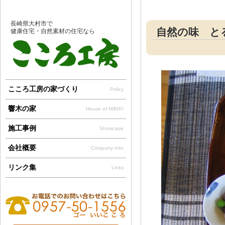
長崎県大村市で
自然の味 とる
健康住宅・自然素材の住宅なら
こころ工房の家づくり
Policy
響木の家
House of HIBIKI
施工事例
Showcase
会社概要
Company Info
リンク集
Links