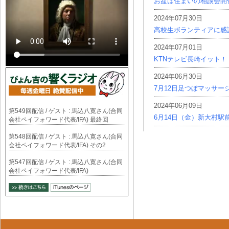
お盆は住まいの相談会開
2024年07月30日
高校生ボランティアに感
2024年07月01日
KTNテレビ長崎イット！
2024年06月30日
7月12日足つぼマッサー
2024年06月09日
第549回配信 / ゲスト : 馬込八寛さん(合同
6月14日（金）新大村駅
会社ペイフォワード代表/IFA) 最終回
第548回配信 / ゲスト : 馬込八寛さん(合同
会社ペイフォワード代表/IFA) その2
第547回配信 / ゲスト : 馬込八寛さん(合同
会社ペイフォワード代表/IFA)