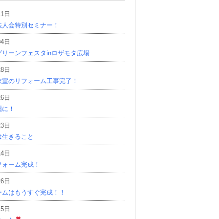
11日
法人会特別セミナー！
04日
リーンフェスタinロザモタ広場
28日
衣室のリフォーム工事完了！
26日
麗に！
23日
は生きること
14日
フォーム完成！
26日
ームはもうすぐ完成！！
15日