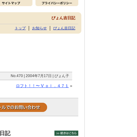
ぴょん吉日記
トップ
お知らせ
ぴょん吉日記
No.470 | 2004年7月17日 | ぴょん子
ロフト！！〜 V ｏｌ．４７１
»
日記