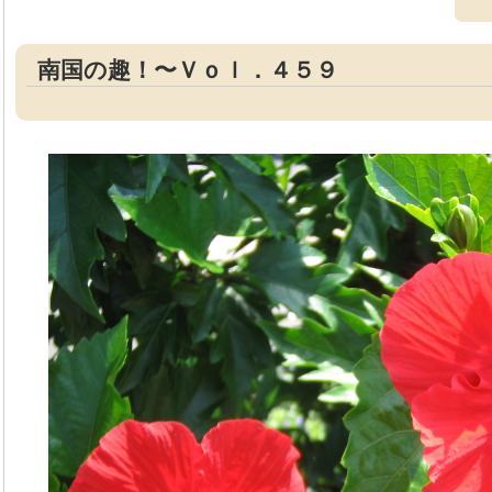
南国の趣！〜Ｖｏｌ．４５９