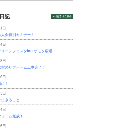
日記
11日
法人会特別セミナー！
04日
リーンフェスタinロザモタ広場
28日
衣室のリフォーム工事完了！
26日
麗に！
23日
は生きること
14日
フォーム完成！
26日