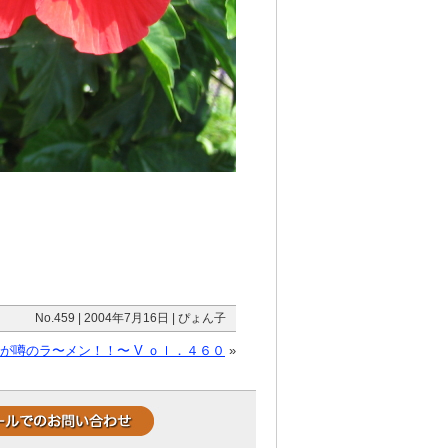
No.459 | 2004年7月16日 | ぴょん子
が噂のラ〜メン！！〜 V ｏｌ．４６０
»