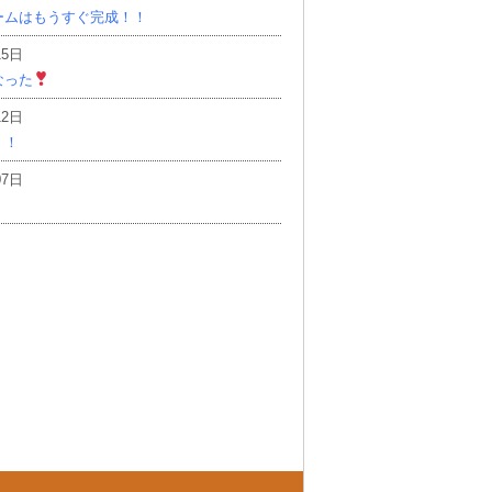
ームはもうすぐ完成！！
15日
なった
12日
！！
07日