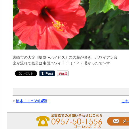
宮崎市の大淀川堤防〜ハイビスカスの花が咲き、ハワイアン音
楽が流れて気分は南国ハワイ！！（＾＾）暑かったで〜す
«
楠木！！〜Vol.458
これ