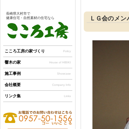
長崎県大村市で
ＬＧ会のメンバ
健康住宅・自然素材の住宅なら
こころ工房の家づくり
Policy
響木の家
House of HIBIKI
施工事例
Showcase
会社概要
Company Info
リンク集
Links