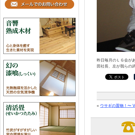
昨日毎月のＬＧ会が
田社長、左が我らの
«
ウサギの置物！〜 Vol